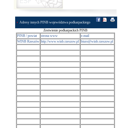
Adresy innych PINB województwa podkarpackiego
Zestwienie podkarpackich PINB
PINB / powiat
strona www
e-mail
WINB Rzeszów
http://www.winb.rzeszow.pl
biuro@winb.rzeszow.pl