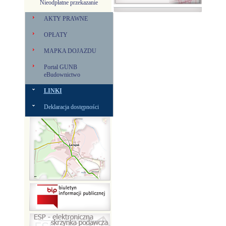
Nieodpłatne przekazanie
AKTY PRAWNE
OPŁATY
MAPKA DOJAZDU
Portal GUNB
eBudownictwo
LINKI
Deklaracja dostępności