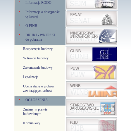
Informacja RODO
Informacja o dostępności
cyfrowej
O PINB
DRUKI - WNIOSKI
do pobrania
Rozpoczęcie budowy
W trakcie budowy
Zakończenie budowy
Legalizacja
Ocena stanu wyrobów
zawierających azbest
OGŁOSZENIA
Zmiany w prawie
budowlanym
Komunikaty